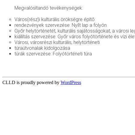
Megvalósítandó tevékenységek:
Város(rész)i kulturális örökségre építő:
rendezvények szervezése: Nyílt lap a folyón
Győr helytörténetét, kulturális sajátosságokat, a városi 
kiállítás szervezése: Győr város folyótörténete és vízi éle
Városi, városrészi kulturális, helytörténeti
túraútvonalak kidolgozása
túrák szervezése: Folyótörténeti túra
CLLD is proudly powered by
WordPress