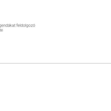
legendákat feldolgozó
te