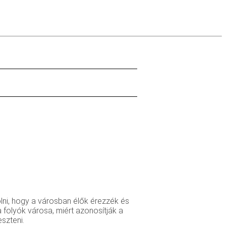
lni, hogy a városban élők érezzék és
a folyók városa, miért azonosítják a
szteni.